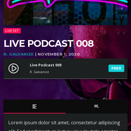
LIVE SET
LIVE PODCAST 008
R. GALVANIZE
| NOVEMBER 1, 2020
Live Podcast 008
play_circle_filled
FREE
R. Galvanize
format_align_left
playlist_play
Lorem ipsum dolor sit amet, consectetur adipiscing